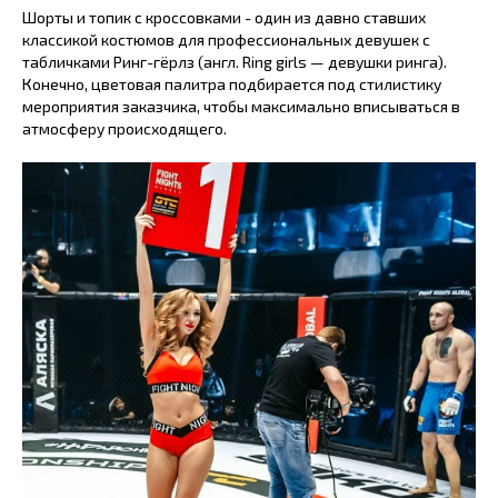
Шорты и топик с кроссовками - один из давно ставших
классикой костюмов для профессиональных девушек с
табличками Ринг-гёрлз (англ. Ring girls — девушки ринга).
Конечно, цветовая палитра подбирается под стилистику
мероприятия заказчика, чтобы максимально вписываться в
атмосферу происходящего.