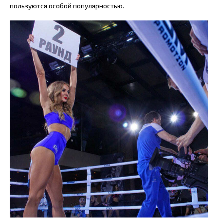
пользуются особой популярностью.