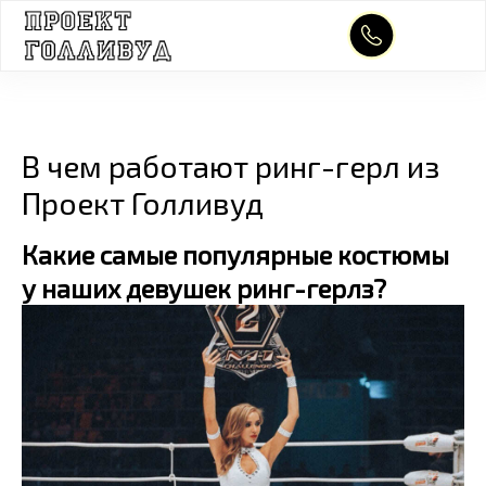
В чем работают ринг-герл из
Проект Голливуд
Какие самые популярные костюмы
у наших девушек ринг-герлз?