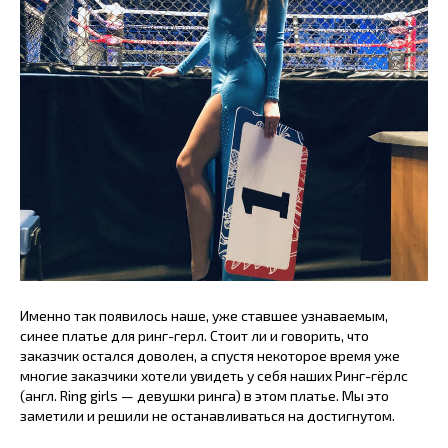
Именно так появилось наше, уже ставшее узнаваемым,
синее платье для ринг-герл. Стоит ли и говорить, что
заказчик остался доволен, а спустя некоторое время уже
многие заказчики хотели увидеть у себя наших Ринг-гёрлс
(англ. Ring girls — девушки ринга) в этом платье. Мы это
заметили и решили не останавливаться на достигнутом.