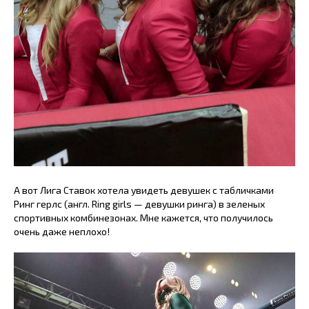
А вот Лига Ставок хотела увидеть девушек с табличками
Ринг герлс (англ. Ring girls — девушки ринга) в зеленых
спортивных комбинезонах. Мне кажется, что получилось
очень даже неплохо!