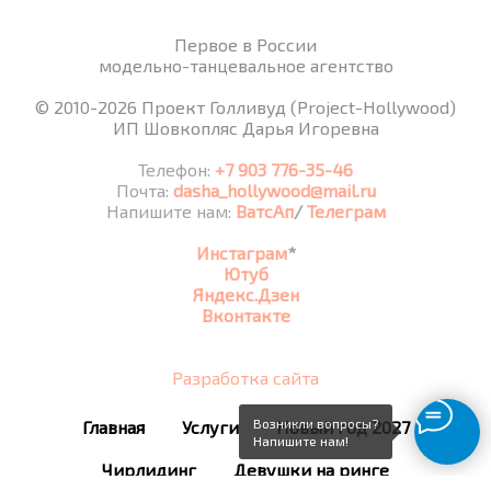
Первое в России
модельно-танцевальное агентство
© 2010-2026 Проект Голливуд (Project-Hollywood)
ИП Шовкопляс Дарья Игоревна
Телефон:
+7 903 776-35-46
Почта:
dasha_hollywood@mail.ru
Напишите нам:
ВатсАп
/
Телеграм
Инстаграм
*
Ютуб
Яндекс.Дзен
Вконтакте
Разработка сайта
Возникли вопросы?
Главная
Услуги
Новый год 2027
Напишите нам!
Чирлидинг
Девушки на ринге